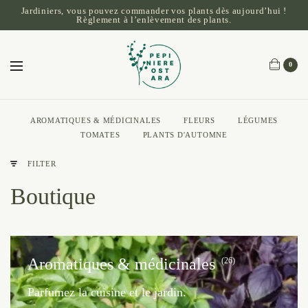
Jardiniers, vous pouvez commander vos plants dès aujourd’hui !
Règlement à l’enlèvement des plants.
0
AROMATIQUES & MÉDICINALES
FLEURS
LÉGUMES
TOMATES
PLANTS D'AUTOMNE
FILTER
Boutique
Aromatiques & médicinales
(26)
Parfumez la cuisine et le jardin.