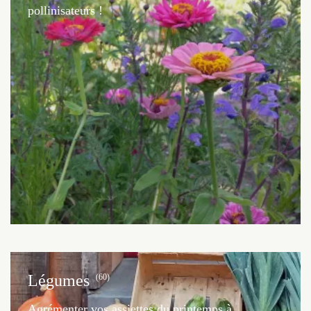
pollinisateurs !
Légumes
(60)
Agrémenter vos assiettes du printemps à