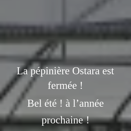
La pépinière Ostara est
fermée !
Bel été ! à l’année
prochaine !