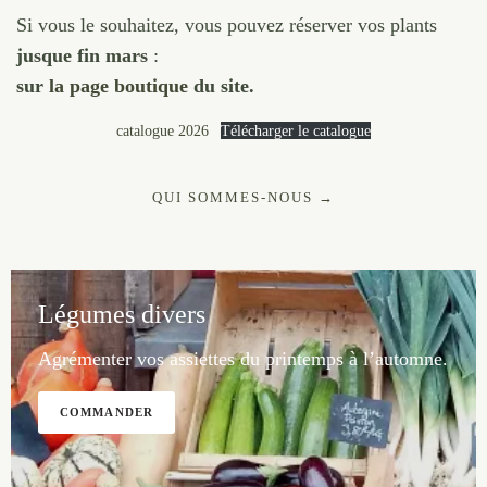
Si vous le souhaitez, vous pouvez réserver vos plants
jusque fin mars
:
sur
la page boutique
du site.
catalogue 2026
Télécharger le catalogue
QUI SOMMES-NOUS →
Légumes divers
Agrémenter vos assiettes du printemps à l’automne.
COMMANDER