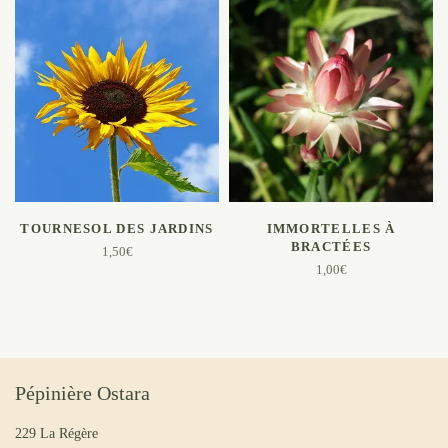
AJOUTER AU PANIER
AJOUTER AU PANIER
TOURNESOL DES JARDINS
IMMORTELLES À
BRACTÉES
1,50
€
1,00
€
Pépinière Ostara
229 La Régère