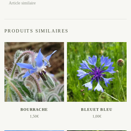
Article similaire
PRODUITS SIMILAIRES
AJOUTER AU PANIER
AJOUTER AU PANIER
BOURRACHE
BLEUET BLEU
1,50
€
1,00
€