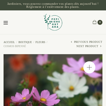
Jardiniers, vous pouvez commander vos plants dès aujourd’hui !
Règlement à l’enlèvement des plants.
0
PREVIOUS PRODUCT
ACCUEIL
/
BOUTIQUE
/
FLEURS
/
COSMOS BIPENNÉ
NEXT PRODUCT