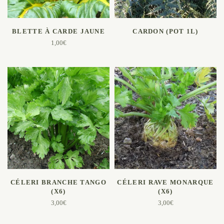
AJOUTER AU PANIER
LIRE LA SUITE
BLETTE À CARDE JAUNE
CARDON (POT 1L)
1,00
€
AJOUTER AU PANIER
AJOUTER AU PANIER
CÉLERI BRANCHE TANGO
CÉLERI RAVE MONARQUE
(X6)
(X6)
3,00
€
3,00
€