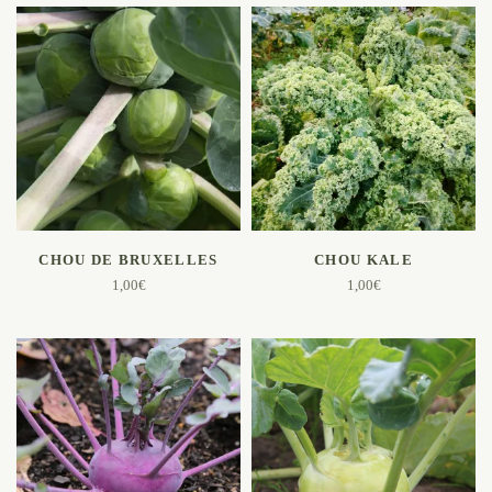
AJOUTER AU PANIER
AJOUTER AU PANIER
CHOU DE BRUXELLES
CHOU KALE
1,00
€
1,00
€