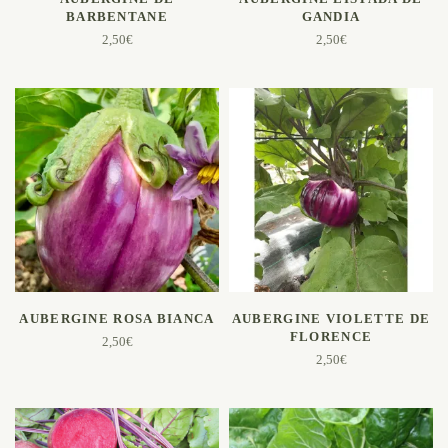
BARBENTANE
GANDIA
2,50
€
2,50
€
AJOUTER AU PANIER
AJOUTER AU PANIER
AUBERGINE ROSA BIANCA
AUBERGINE VIOLETTE DE
FLORENCE
2,50
€
2,50
€