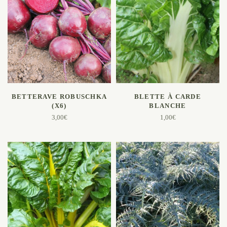
AJOUTER AU PANIER
AJOUTER AU PANIER
BETTERAVE ROBUSCHKA
BLETTE À CARDE
(X6)
BLANCHE
3,00
€
1,00
€