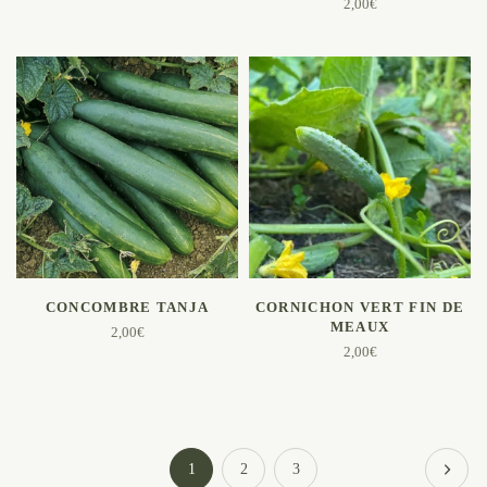
2,00
€
AJOUTER AU PANIER
AJOUTER AU PANIER
CONCOMBRE TANJA
CORNICHON VERT FIN DE
MEAUX
2,00
€
2,00
€
1
2
3