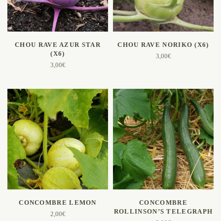
AJOUTER AU PANIER
AJOUTER AU PANIER
CHOU RAVE AZUR STAR
CHOU RAVE NORIKO (X6)
(X6)
3,00
€
3,00
€
AJOUTER AU PANIER
AJOUTER AU PANIER
CONCOMBRE LEMON
CONCOMBRE
ROLLINSON’S TELEGRAPH
2,00
€