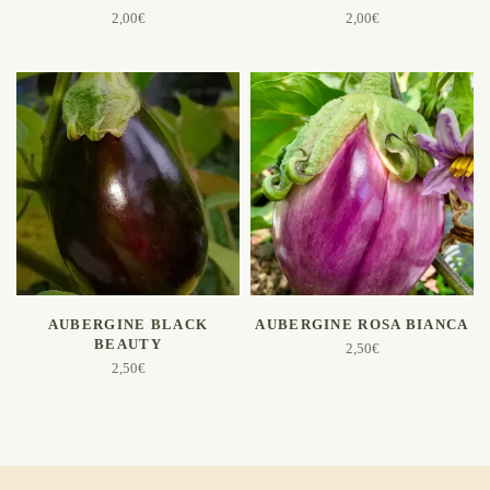
2,00
€
2,00
€
AJOUTER AU PANIER
AJOUTER AU PANIER
AUBERGINE BLACK
AUBERGINE ROSA BIANCA
BEAUTY
2,50
€
2,50
€