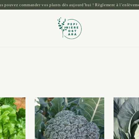
ous pouvez commander vos plants dès aujourd’hui ! Règlement à l’enlèveme