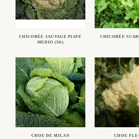
LIRE LA SUITE
LIRE LA SU
CHICORÉE SAUVAGE PIAVE
CHICORÉE SCAR
MEDIO (X6)
LIRE LA SUITE
LIRE LA SU
CHOU DE MILAN
CHOU FLE