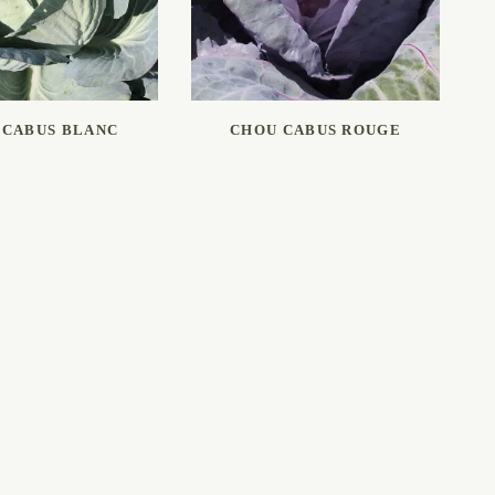
RE LA SUITE
LIRE LA SUITE
 CABUS BLANC
CHOU CABUS ROUGE