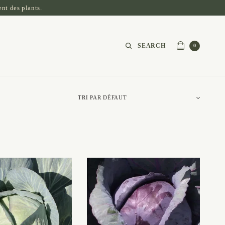
nt des plants.
SEARCH
0