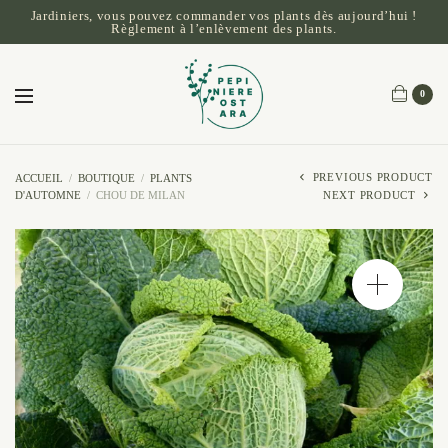
Jardiniers, vous pouvez commander vos plants dès aujourd’hui !
Règlement à l’enlèvement des plants.
0
PREVIOUS PRODUCT
ACCUEIL
/
BOUTIQUE
/
PLANTS
D'AUTOMNE
/
CHOU DE MILAN
NEXT PRODUCT