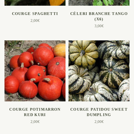
AJOUTER AU PANIER
AJOUTER AU PANIER
COURGE SPAGHETTI
CÉLERI BRANCHE TANGO
(X6)
2,00
€
3,00
€
AJOUTER AU PANIER
AJOUTER AU PANIER
COURGE POTIMARRON
COURGE PATIDOU SWEET
RED KURI
DUMPLING
2,00
€
2,00
€