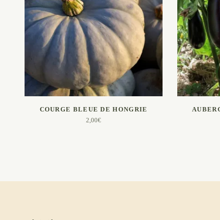
AJOUTER AU PANIER
A
COURGE BLEUE DE HONGRIE
AUBER
2,00
€