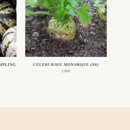
AJOUTER AU PANIER
MPLING
CÉLERI RAVE MONARQUE (X6)
3,00
€