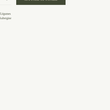
:
Légumes
Aubergine