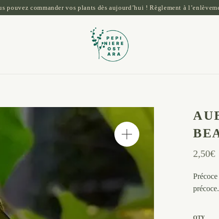
ous pouvez commander vos plants dès aujourd’hui ! Règlement à l’enlèveme
AU
BE
2,50
€
Précoce 
précoce.
QTY