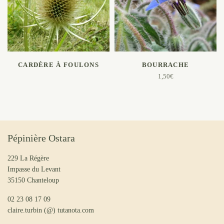
LIRE LA SUITE
AJOUTER AU PANIER
CARDÈRE À FOULONS
BOURRACHE
1,50
€
Pépinière Ostara
229 La Régère
Impasse du Levant
35150 Chanteloup
02 23 08 17 09
claire.turbin (@) tutanota.com