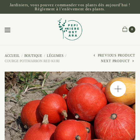
Jardiniers, vous pouvez commander vos plants dès aujourd’hui !
Règlement à l’enlèvement des plants.
0
PREVIOUS PRODUCT
ACCUEIL
/
BOUTIQUE
/
LÉGUMES
/
COURGE POTIMARRON RED KURI
NEXT PRODUCT