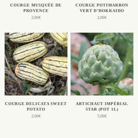
AJOUTER AU PANIER
AJOUTER AU PANIER
COURGE MUSQUÉE DE
COURGE POTIMARRON
PROVENCE
VERT D’HOKKAIDO
2,00
€
2,00
€
AJOUTER AU PANIER
AJOUTER AU PANIER
COURGE DELICATA SWEET
ARTICHAUT IMPÉRIAL
POTATO
STAR (POT 1L)
2,00
€
5,00
€