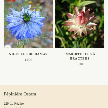
AJOUTER AU PANIER
AJOUTER AU PANIER
NIGELLES DE DAMAS
IMMORTELLES À
BRACTÉES
1,00
€
1,00
€
Pépinière Ostara
229 La Régère