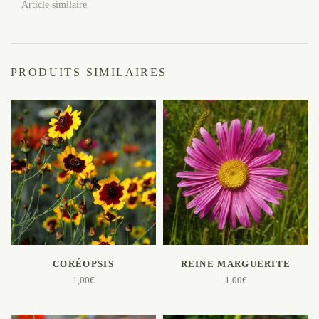
Article similaire
PRODUITS SIMILAIRES
AJOUTER AU PANIER
AJOUTER AU PANIER
CORÉOPSIS
REINE MARGUERITE
1,00
€
1,00
€