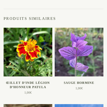
PRODUITS SIMILAIRES
AJOUTER AU PANIER
AJOUTER AU PANIER
ŒILLET D’INDE LÉGION
SAUGE HORMINE
D’HONNEUR PATULA
1,00
€
1,00
€