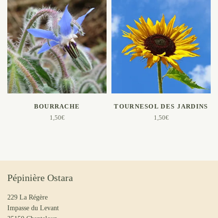
AJOUTER AU PANIER
AJOUTER AU PANIER
BOURRACHE
TOURNESOL DES JARDINS
1,50
€
1,50
€
Pépinière Ostara
229 La Régère
Impasse du Levant