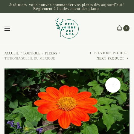
Jardiniers, vous pouvez commander vos plants dès aujourd’hui !
Règlement à l’enlèvement des plants.
0
PREVIOUS PRODUCT
ACCUEIL
/
BOUTIQUE
/
FLEURS
/
TITHONIA SOLEIL DU MEXIQUE
NEXT PRODUCT